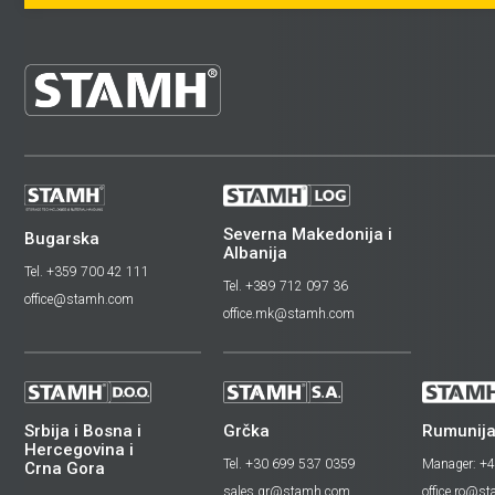
Severna Makedonija i
Bugarska
Albanija
Tel. +359 700 42 111
Tel. +389 712 097 36
office@stamh.com
office.mk@stamh.com
Srbija i Bosna i
Grčka
Rumunija
Hercegovina i
Tel. +30 699 537 0359
Manager: +
Crna Gora
sales.gr@stamh.com
office.ro@s