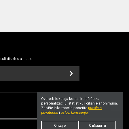
vesti direktno u inbok.
Ova veb lokacija koristi kolačiće za
personalizaciju, statistiku i ciljanje anonimusa.
Za više informacija posetite
pravila o
UP
privatnosti
i
uslovi korišćenja.
Опције
Одбацити