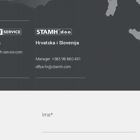
a
Hrvatska i Slovenija
h-service.com
Manager: +385 98 880 491
office.hr@stamh.com
Ime*: