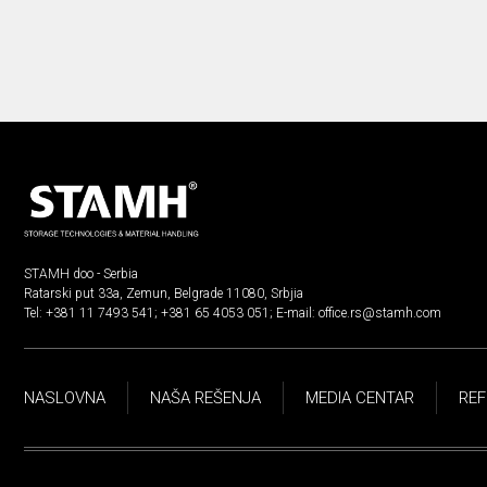
STAMH doo - Serbia
Ratarski put 33a, Zemun, Belgrade 11080, Srbjia
Tel:
+381 11 7493 541
;
+381 65 4053 051
; E-mail:
office.rs@stamh.com
NASLOVNA
NAŠA REŠENJA
MEDIA CENTAR
REF