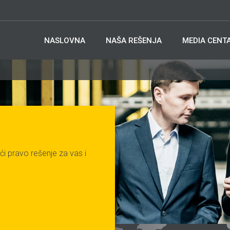
NASLOVNA
NAŠA REŠENJA
MEDIA CENT
́i pravo rešenje za vas i