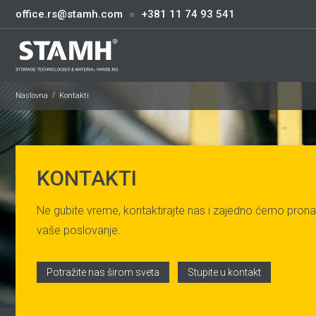
office.rs@stamh.com
+381 11 74 93 541
Naslovna
Kontakti
KONTAKTI
Ne gubite vreme, kontaktirajte nas i zajedno ćemo pronac
vaše poslovanje.
Potražite nas širom sveta
Stupite u kontakt