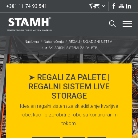
+381 11 74 93 541
Naslovna
Naša rešenja
REGALI - SKLADIŠNI SISTEMI
➤ SKLADIŠNI SISTEMI ZA PALETE
➤ REGALI ZA PALETE |
REGALNI SISTEM LIVE
STORAGE
Idealan regalni sistem za skladištenje kvarljive
robe, kao i brzo-obrtne robe sa kontinuiranim
tokom.