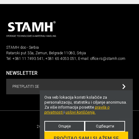
STAMH doo - Serbia
Ratarski put 33a, Zemun, Belgrade 11080, Srbjia
Tel:
+381 11 7493 541
;
+381 65 4053 051
; E-mail:
office.rs@stamh.com
NEWSLETTER
PRETPLATITI SE
Ova veb lokacija koristi kolačiće za
personalizaciju, statistiku i ciljanje anonimusa.
Za više informacija posetite
pravila o
privatnosti
i
uslovi korišćenja.
Опције
Одбацити
2026 STAMH.com. Sva prava zadržana!
UP
Opšti uslovi
Privacy notice
PROČITAO SAM I SLAŽEM SE