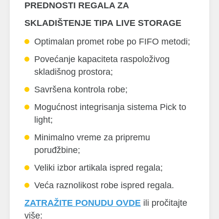
PREDNOSTI REGALA ZA
SKLADIŠTENJE TIPA LIVE STORAGE
Optimalan promet robe po FIFO metodi;
Povećanje kapaciteta raspoloživog
skladišnog prostora;
Savršena kontrola robe;
Mogućnost integrisanja sistema Pick to
light;
Minimalno vreme za pripremu
poruđžbine;
Veliki izbor artikala ispred regala;
Veća raznolikost robe ispred regala.
ZATRAŽITE PONUDU OVDE
ili pročitajte
više: