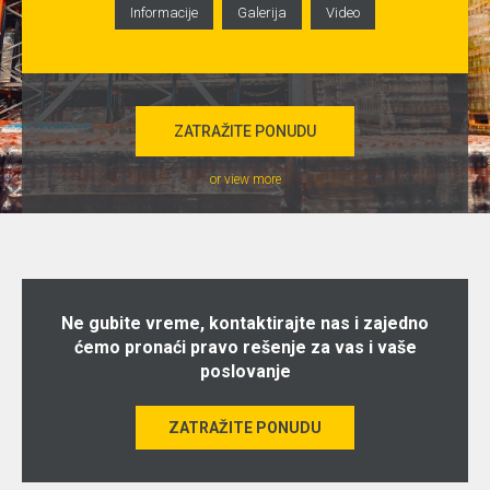
Informacije
Galerija
Video
ZATRAŽITE PONUDU
or view more
Ne gubite vreme, kontaktirajte nas i zajedno
ćemo pronaći pravo rešenje za vas i vaše
poslovanje
ZATRAŽITE PONUDU