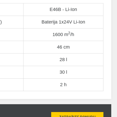
Е46В - Li-Ion
)
Baterija 1x24V Li-Ion
2
1600 m
/h
46 cm
28 l
30 l
2 h