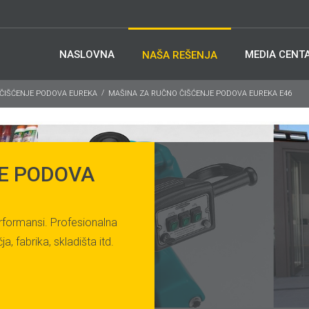
NASLOVNA
MEDIA CENT
NAŠA REŠENJA
 ČIŠĆENJE PODOVA EUREKA
MAŠINA ZA RUČNO ČIŠĆENJE PODOVA EUREKA E46
E PODOVA
erformansi. Profesionalna
a, fabrika, skladišta itd.