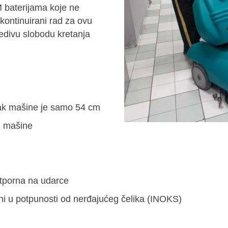
baterijama koje ne
kontinuirani rad za ovu
redivu slobodu kretanja
zak mašine je samo 54 cm
z mašine
 otporna na udarce
eni u potpunosti od nerđajućeg čelika (INOKS)