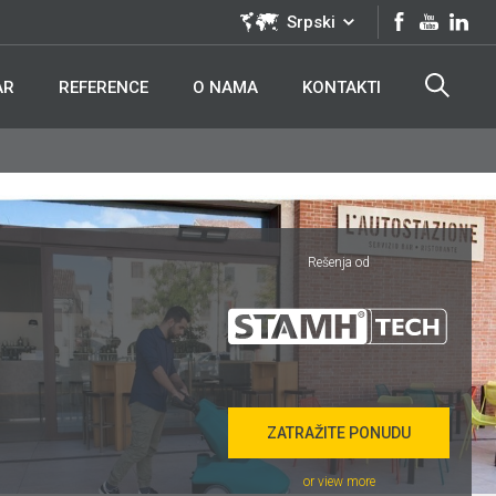
Srpski
AR
REFERENCE
O NAMA
KONTAKTI
Rešenja od
ZATRAŽITE PONUDU
or view more