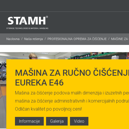
Naslovna
Naša rešenja
PROFESIONALNA OPREMA ZA ČIŠĆENJE
MAŠINE ZA
MAŠINA ZA RUČNO ČIŠĆENJ
EUREKA E46
Mašina za čišćenje podova malih dimenzija i izuzetnih p
mašina za čišćenje administrativnih i komercijalnih područj
Odličan kvalitet po povoljnoj ceni!
Informacije
Galerija
Video