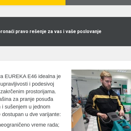
pronaći pravo rešenje za vas i vaše poslovanje
ova EUREKA E46 idealna je
 upravljivosti i podesivoj
i zakrčenim prostorijama.
šina za pranje posuđa
em i sušenjem u jednom
e dostupan u dve varijante:
neograničeno vreme rada;