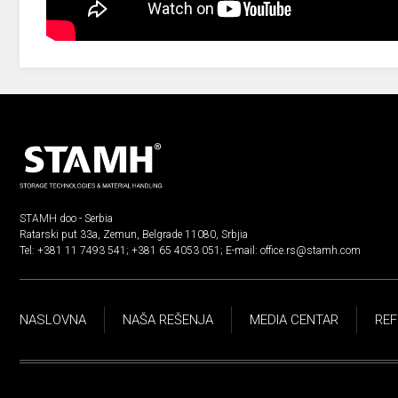
STAMH doo - Serbia
Ratarski put 33a, Zemun, Belgrade 11080, Srbjia
Tel:
+381 11 7493 541
;
+381 65 4053 051
; E-mail:
office.rs@stamh.com
NASLOVNA
NAŠA REŠENJA
MEDIA CENTAR
REF