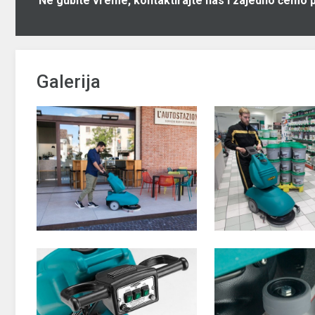
Ne gubite vreme, kontaktirajte nas i zajedno ćemo 
Galerija