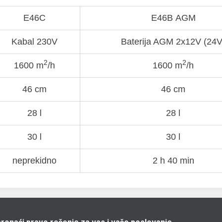
Е46C
Е46В AGM
Kabal 230V
Baterija AGM 2x12V (24V
2
2
1600 m
/h
1600 m
/h
46 cm
46 cm
28 l
28 l
30 l
30 l
neprekidno
2 h 40 min