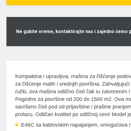
Ne gubite vreme, kontaktirajte nas i zajedno ćemo 
Kompaktna i upravljiva, mašina za čišćenje pod
za čišćenje malih i srednjih površina. Zahvaljujući
ručki, ova mašina odlično čisti čak iu zatvorenim 
Pogodno za površine od 200 do 1500 m2. Ova ma
savršeno čisti pod od prljavštine i prašine pranj
prolazu. Odličan kvalitet po odličnoj ceni! Model j
E46C sa kablovskim napajanjem, omogućava 