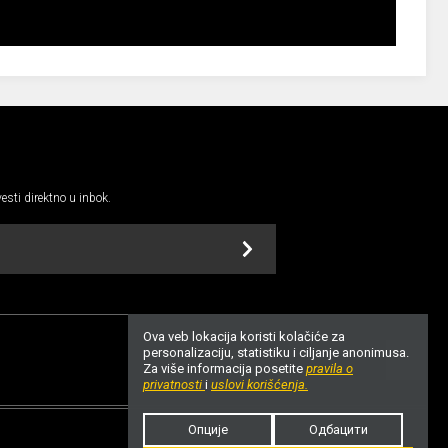
vesti direktno u inbok.
Ova veb lokacija koristi kolačiće za
personalizaciju, statistiku i ciljanje anonimusa.
Za više informacija posetite
pravila o
UP
privatnosti
i
uslovi korišćenja.
Опције
Одбацити