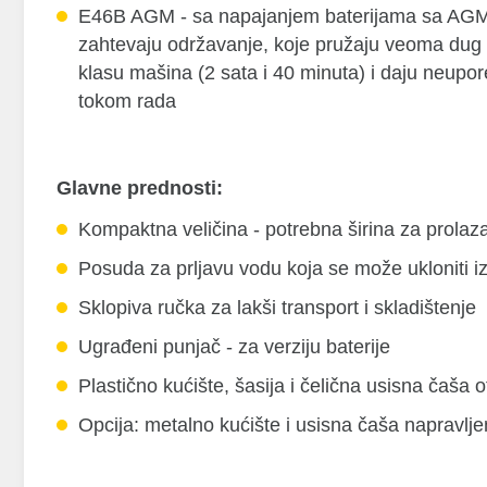
E46B AGM - sa napajanjem baterijama sa AGM 
zahtevaju održavanje, koje pružaju veoma dug 
klasu mašina (2 sata i 40 minuta) i daju neupo
tokom rada
Glavne prednosti:
Kompaktna veličina - potrebna širina za prola
Posuda za prljavu vodu koja se može ukloniti i
Sklopiva ručka za lakši transport i skladištenje
Ugrađeni punjač - za verziju baterije
Plastično kućište, šasija i čelična usisna čaša
Opcija: metalno kućište i usisna čaša napravlj