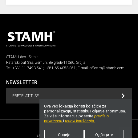
STAMH doo - Serbia
Ratarski put 33a, Zemun, Belgrade 11080, Srbjia
Tel:
+381 11 7493 541
;
+381 65 4053 051
; E-mail:
office.rs@stamh.com
NEWSLETTER
PRETPLATITI SE
Ova veb lokacija koristi kolačiće za
personalizaciju, statistiku i ciljanje anonimusa.
Za više informacija posetite
pravila o
privatnosti
i
uslovi korišćenja.
Опције
Одбацити
2026 STAMH.com. Sva prava zadržana!
UP