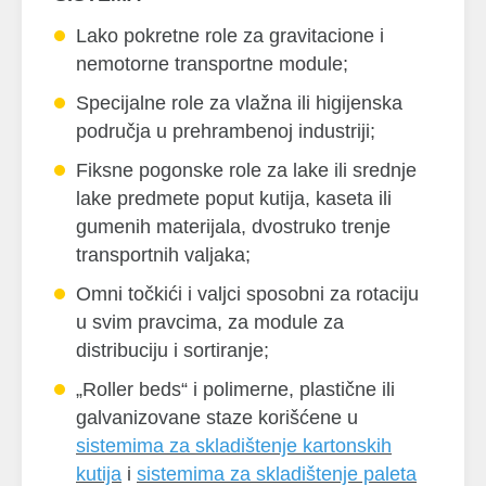
Lako pokretne role za gravitacione i
nemotorne transportne module;
Specijalne role za vlažna ili higijenska
područja u prehrambenoj industriji;
Fiksne pogonske role za lake ili srednje
lake predmete poput kutija, kaseta ili
gumenih materijala, dvostruko trenje
transportnih valjaka;
Omni točkići i valjci sposobni za rotaciju
u svim pravcima, za module za
distribuciju i sortiranje;
„Roller beds“ i polimerne, plastične ili
galvanizovane staze korišćene u
sistemima za skladištenje kartonskih
kutija
i
sistemima za skladištenje paleta