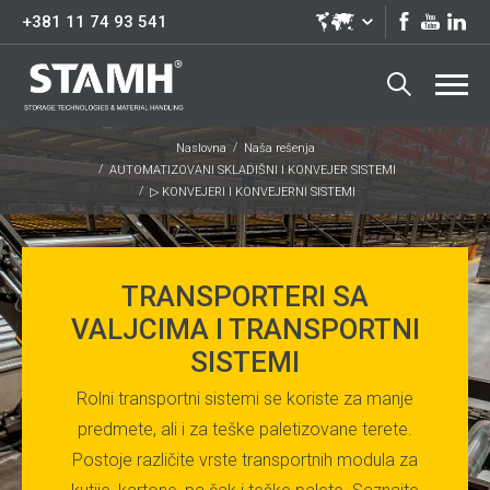
+381 11 74 93 541
Naslovna
Naša rešenja
AUTOMATIZOVANI SKLADIŠNI I KONVEJER SISTEMI
▷ KONVEJERI I KONVEJERNI SISTEMI
TRANSPORTERI SA
VALJCIMA I TRANSPORTNI
SISTEMI
Rolni transportni sistemi se koriste za manje
predmete, ali i za teške paletizovane terete.
Postoje različite vrste transportnih modula za