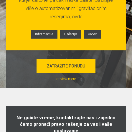
kutije, kartone, pa čak i teške palete. Saznajte
više o automatizovanim i gravitacionim
rešenjima, ovde
Informacije
Galerija
Video
ZATRAŽITE PONUDU
or view more
Ne gubite vreme, kontaktirajte nas i zajedno
ćemo pronaći pravo rešenje za vas i vaše
poslovanje