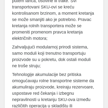
putem lanca, osovine ili trake. Svi
transportovani SKU-ovi se kreću
kontrolisanom brzinom, a moment kretanja
se može smanjiti ako je potrebno. Pravac
kretanja rolnih transportera može se
promeniti promenom pravca kretanja
električnih motora;
Zahvaljujući modularnoj prirodi sistema,
samo moduli koji trenutno transportuju
proizvode su u pokretu, dok ostali moduli
ne troše struju;
Tehnologije akumulacije bez pritiska
omogućavaju rolne transportne sisteme da
akumuliraju proizvode, kreiraju rezervoare,
uspostave red čekanja i izbegnu
nepravilnosti u kretanju SKU-ova između
različitih operacija u skladištu ili