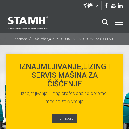
Naslovna
Naša rešenja
PROFESIONALNA OPREMA ZA ČIŠĆENJE
IZNAJMLJIVANJE,LIZING I
SERVIS MAŠINA ZA
ČIŠĆENJE
Iznajmljivanje i lizing profesionalne opreme i
mašina za čišćenje
Informacije