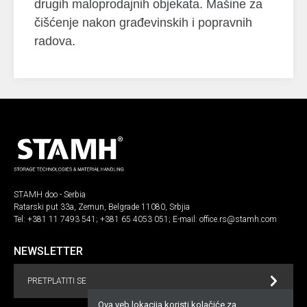
drugih maloprodajnih objekata. Mašine za
čišćenje nakon građevinskih i popravnih
radova.
STAMH doo - Serbia
Ratarski put 33a, Zemun, Belgrade 11080, Srbjia
Tel:
+381 11 7493 541
;
+381 65 4053 051
; E-mail:
office.rs@stamh.com
NEWSLETTER
PRETPLATITI SE
Ova veb lokacija koristi kolačiće za