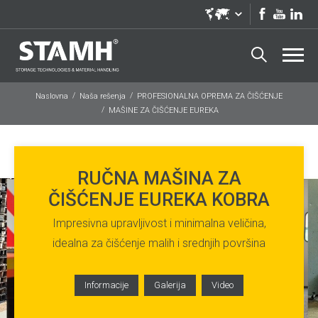
Naslovna
Naša rešenja
PROFESIONALNA OPREMA ZA ČIŠĆENJE
MAŠINE ZA ČIŠĆENJE EUREKA
RUČNA MAŠINA ZA
ČIŠĆENJE EUREKA KOBRA
Impresivna upravljivost i minimalna veličina,
idealna za čišćenje malih i srednjih površina
Informacije
Galerija
Video