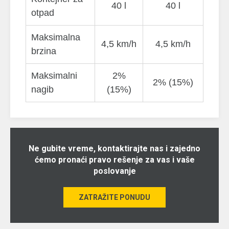
40 l
40 l
otpad
Maksimalna
4,5 km/h
4,5 km/h
brzina
Maksimalni
2%
2% (15%)
nagib
(15%)
Ne gubite vreme, kontaktirajte nas i zajedno
ćemo pronaći pravo rešenje za vas i vaše
poslovanje
ZATRAŽITE PONUDU