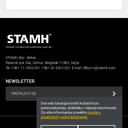
STAMH doo - Serbia
Ratarski put 33a, Zemun, Belgrade 11080, Srbjia
Tel:
+381 11 7493 541
;
+381 65 4053 051
; E-mail:
office.rs@stamh.com
NEWSLETTER
PRETPLATITI SE
Ova veb lokacija koristi kolačiće za
personalizaciju, statistiku i ciljanje anonimusa.
Za više informacija posetite
pravila o
privatnosti
i
uslovi korišćenja.