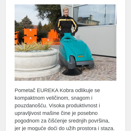
Pometač EUREKA Kobra odlikuje se
kompaktnom veličinom, snagom i
pouzdanošću. Visoka produktivnost i
upravljivost mašine čine je posebno
pogodnom za čišćenje srednjih površina,
jer je moguće doći do užih prostora i staza.