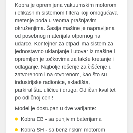
Kobra je opremljena vakuumskim motorom
i efikasnim sistemom filtera koji omogućava
metenje poda u veoma prašnjavim
okruženjima. Šasija mašine je napravljena
od posebnog materijala otpornog na
udarce. Kontejner za otpad ima sistem za
jednostavno uklanjanje i utovar iz mašine i
opremljen je točkovima za lakše kretanje i
odlaganje. Najbolje rešenje za čišćenje u
zatvorenom i na otvorenom, kao što su
industrijske radionice, skladišta,
parkirališta, uličice i drugo. Odličan kvalitet
po odličnoj ceni!
Model je dostupan u dve varijante:
Kobra EB - sa punjivim baterijama
Kobra SH - sa benzinskim motorom