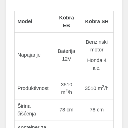
Kobra
Model
Kobra SH
EB
Benzinski
motor
Baterija
Napajanje
12V
Honda 4
к.с.
3510
2
Produktivnost
3510 m
/h
2
m
/h
Širina
78 cm
78 cm
čišćenja
Kontejner za