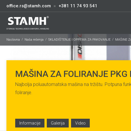
office.rs@stamh.com
+381 11 74 93 541
Naslovna
Naša rešenja
SKLADIŠTENJE I OPREMA ZA PAKOVANJE
MAŠINE Z
MAŠINA ZA FOLIRANJE PKG
Najbolja poluautomatska mašina na tržištu. Potpuna fun
foliranje.
Informacije
Galerija
Video