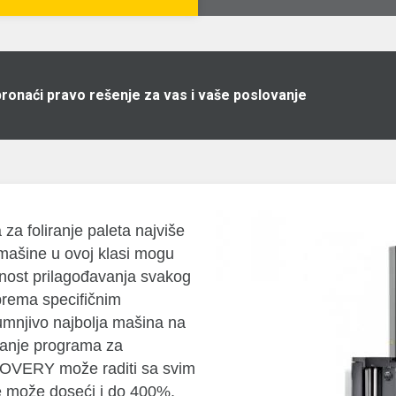
pronaći pravo rešenje za vas i vaše poslovanje
 foliranje paleta najviše
mašine u ovoj klasi mogu
́nost prilagođavanja svakog
prema specifičnim
mnjivo najbolja mašina na
ljanje programa za
SCOVERY može raditi sa svim
e može doseći i do 400%,