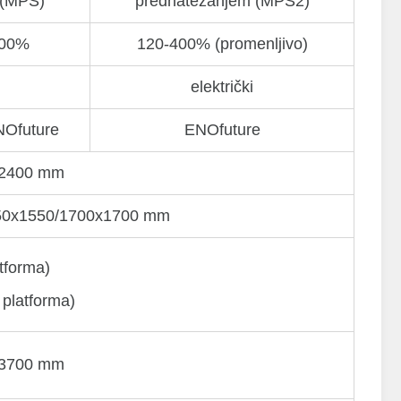
 (MPS)
prednatezanjem (MPS2)
300%
120-400% (promenljivo)
električki
Ofuture
ENOfuture
/2400 mm
50х1550/1700х1700 mm
tforma)
platforma)
/3700 mm