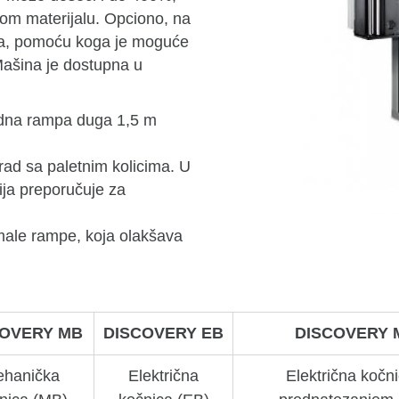
om materijalu. Opciono, na
ska, pomoću koga je moguće
Mašina je dostupna u
dna rampa duga 1,5 m
 rad sa paletnim kolicima. U
ija preporučuje za
male rampe, koja olakšava
COVERY MB
DISCOVERY EB
DISCOVERY 
hanička
Električna
Električna kočn