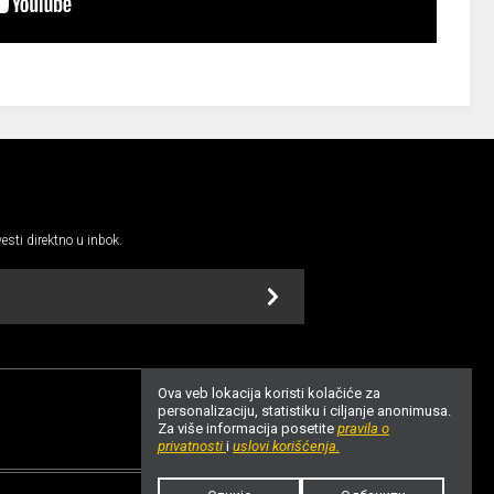
vesti direktno u inbok.
Ova veb lokacija koristi kolačiće za
personalizaciju, statistiku i ciljanje anonimusa.
Za više informacija posetite
pravila o
UP
privatnosti
i
uslovi korišćenja.