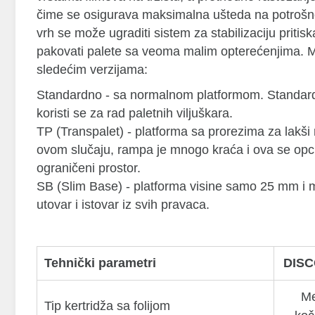
čime se osigurava maksimalna ušteda na potrošn
vrh se može ugraditi sistem za stabilizaciju priti
pakovati palete sa veoma malim opterećenjima. 
sledećim verzijama:
Standardno - sa normalnom platformom. Standar
koristi se za rad paletnih viljuškara.
TP (Transpalet) - platforma sa prorezima za lakši
ovom slučaju, rampa je mnogo kraća i ova se opc
ograničeni prostor.
SB (Slim Base) - platforma visine samo 25 mm i 
utovar i istovar iz svih pravaca.
Tehnički parametri
DIS
Me
Tip kertridža sa folijom