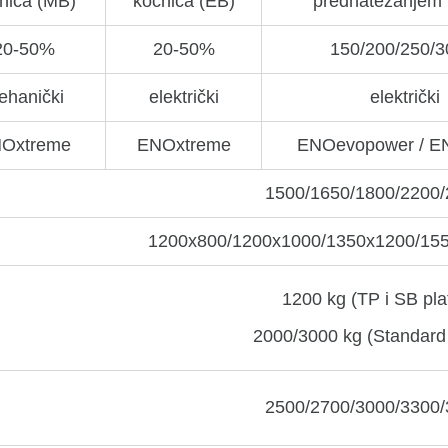
nica (MB)
kočnica (EB)
prednatezanjem
20-50%
20-50%
150/200/250/
ehanički
električki
električki
Oxtreme
ENOxtreme
ENOevopower / EN
1500/1650/1800/2200
1200х800/1200х1000/1350х1200/15
1200 kg (TP i SB pla
2000/3000 kg (Standard 
2500/2700/3000/3300