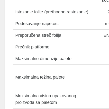
koč
Istezanje folije (prethodno rastezanje)
Podešavanje napetosti
m
Preporučena streč folija
EN
Prečnik platforme
Maksimalne dimenzije palete
Maksimalna težina palete
Maksimalna visina upakovanog
proizvoda sa paletom