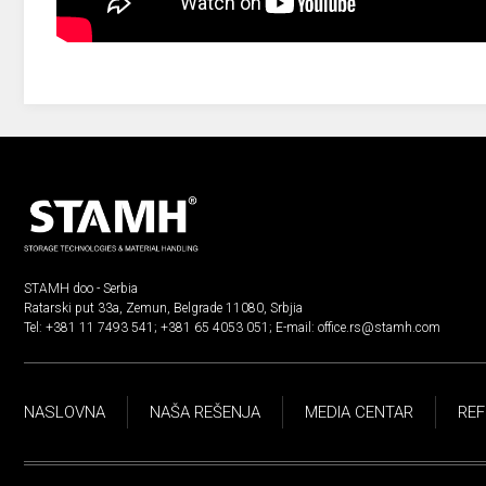
STAMH doo - Serbia
Ratarski put 33a, Zemun, Belgrade 11080, Srbjia
Tel:
+381 11 7493 541
;
+381 65 4053 051
; E-mail:
office.rs@stamh.com
NASLOVNA
NAŠA REŠENJA
MEDIA CENTAR
REF