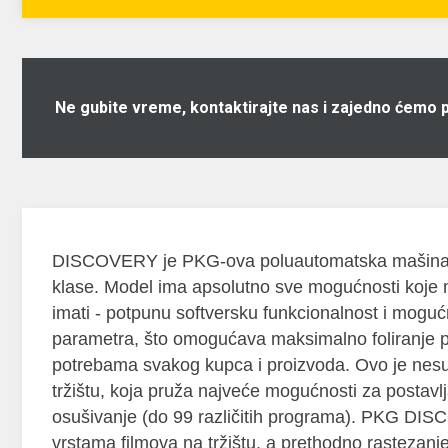
Ne gubite vreme, kontaktirajte nas i zajedno ćemo 
DISCOVERY je PKG-ova poluautomatska mašina za
klase. Model ima apsolutno sve mogućnosti koje 
imati - potpunu softversku funkcionalnost i moguc
parametra, što omogućava maksimalno foliranje 
potrebama svakog kupca i proizvoda. Ovo je nesu
tržištu, koja pruža najveće mogućnosti za postav
osušivanje (do 99 različitih programa). PKG DI
vrstama filmova na tržištu, a prethodno rastezanj