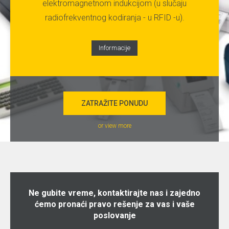
elektromagnetnom indukcijom (u slučaju
radiofrekventnog kodiranja - u RFID -u).
Informacije
ZATRAŽITE PONUDU
or view more
Ne gubite vreme, kontaktirajte nas i zajedno
ćemo pronaći pravo rešenje za vas i vaše
poslovanje