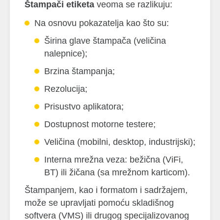
Štampači etiketa
veoma se razlikuju:
Na osnovu pokazatelja kao što su:
Širina glave štampača (veličina
nalepnice);
Brzina štampanja;
Rezolucija;
Prisustvo aplikatora;
Dostupnost motorne testere;
Veličina (mobilni, desktop, industrijski);
Interna mrežna veza: bežična (ViFi,
BT) ili žičana (sa mrežnom karticom).
Štampanjem, kao i formatom i sadržajem,
može se upravljati pomoću skladišnog
softvera (VMS) ili drugog specijalizovanog