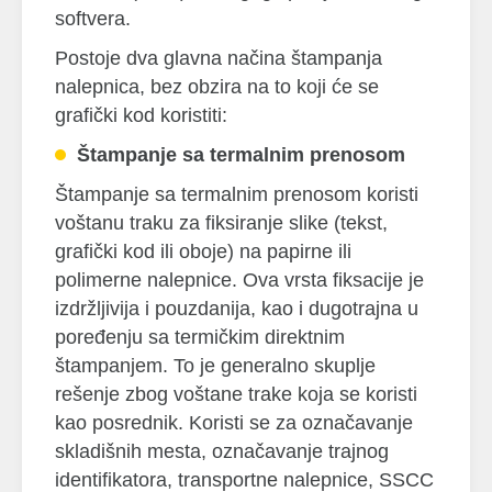
softvera.
Postoje dva glavna načina štampanja
nalepnica, bez obzira na to koji će se
grafički kod koristiti:
Štampanje sa termalnim prenosom
Štampanje sa termalnim prenosom koristi
voštanu traku za fiksiranje slike (tekst,
grafički kod ili oboje) na papirne ili
polimerne nalepnice. Ova vrsta fiksacije je
izdržljivija i pouzdanija, kao i dugotrajna u
poređenju sa termičkim direktnim
štampanjem. To je generalno skuplje
rešenje zbog voštane trake koja se koristi
kao posrednik. Koristi se za označavanje
skladišnih mesta, označavanje trajnog
identifikatora, transportne nalepnice, SSCC