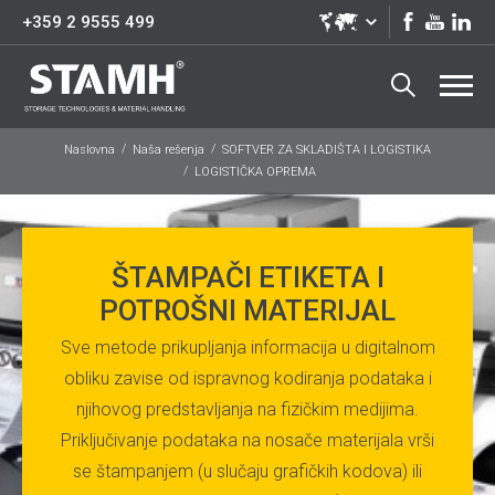
+359 2 9555 499
Naslovna
Naša rešenja
SOFTVER ZA SKLADIŠTA I LOGISTIKA
LOGISTIČKA OPREMA
ŠTAMPAČI ETIKETA I
POTROŠNI MATERIJAL
Sve metode prikupljanja informacija u digitalnom
obliku zavise od ispravnog kodiranja podataka i
njihovog predstavljanja na fizičkim medijima.
Priključivanje podataka na nosače materijala vrši
se štampanjem (u slučaju grafičkih kodova) ili