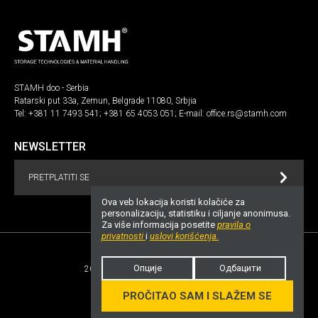
STAMH doo - Serbia
Ratarski put 33a, Zemun, Belgrade 11080, Srbjia
Tel:
+381 11 7493 541
;
+381 65 4053 051
; E-mail:
office.rs@stamh.com
NEWSLETTER
PRETPLATITI SE
Ova veb lokacija koristi kolačiće za
personalizaciju, statistiku i ciljanje anonimusa.
Za više informacija posetite
pravila o
privatnosti
i
uslovi korišćenja.
Опције
Одбацити
2026 STAMH.com. Sva prava zadržana!
UP
Opšti uslovi
Privacy notice
PROČITAO SAM I SLAŽEM SE
Veb dizajn i razvoj
ivuWorks.com