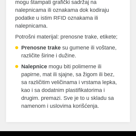
mogu štampati grafički sadržaj na
nalepnicama ili oznakama dok kodiraju
podatke u istim RFID oznakama ili
nalepnicama.
Potrošni materijal: prenosne trake, etikete;
Prenosne trake
su gumene ili voštane,
različite širine i dužine.
Nalepnice
mogu biti polimerne ili
papirne, mat ili sjajne, sa žigom ili bez,
sa različitim veličinama i vrstama lepka,
kao i sa dodatnim plastifikatorima i
drugim. premazi. Sve je to u skladu sa
namenom i uslovima korišćenja.