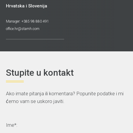
Hrvatska i Slovenija
Manager: +385 98 880 491
office.hr@stamh.com
Stupite u kontakt
Ako imate pitanja ili komentara? Popunite podatke i mi
ćemo vam se uskoro javiti.
Ime*: