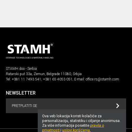
STAMH doo - Serbia
Ratarski put 33a, Zemun, Belgrade 11080, Srbjia
Tel:
+381 11 7493 541
;
+381 65 4053 051
; E-mail:
office.rs@stamh.com
NEWSLETTER
PRETPLATITI SE
Ova veb lokacija koristi kolačiće za
personalizaciju, statistiku i ciljanje anonimusa.
Za više informacija posetite
pravila o
privatnosti
i
uslovi korišćenja.