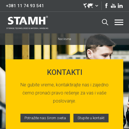
+381 11 74 93 541
Naslovna
KONTAKTI
Ne gubite vreme, kontaktirajte nas i zajedno
ćemo pronaći pravo rešenje za vas i vaše
poslovanje.
Potražite nas širom sveta
Stupite u kontakt