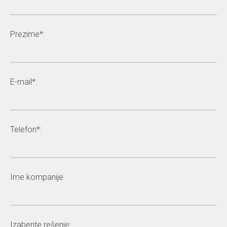
Prezime*:
E-mail*:
Telefon*:
Ime kompanije:
Izaberite rešenje: