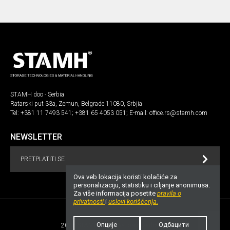
STAMH doo - Serbia
Ratarski put 33a, Zemun, Belgrade 11080, Srbjia
Tel:
+381 11 7493 541
;
+381 65 4053 051
; E-mail:
office.rs@stamh.com
NEWSLETTER
PRETPLATITI SE
Ova veb lokacija koristi kolačiće za
personalizaciju, statistiku i ciljanje anonimusa.
Za više informacija posetite
pravila o
privatnosti
i
uslovi korišćenja.
Опције
Одбацити
2026 STAMH.com. Sva prava zadržana!
UP