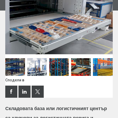
Сподели в
Складовата база или логистичният център
са ключови за логистичната верига и