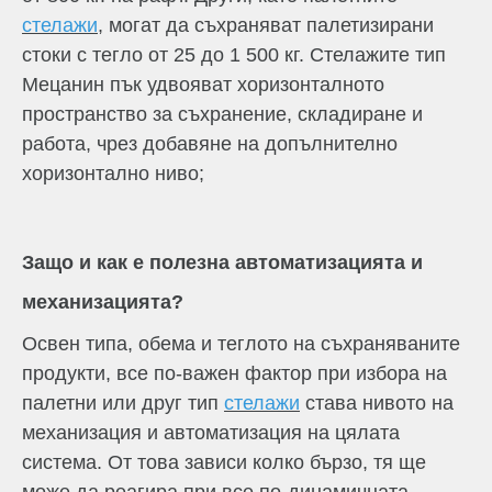
стелажи
, могат да съхраняват палетизирани
стоки с тегло от 25 до 1 500 кг. Стелажите тип
Мецанин пък удвояват хоризонталното
пространство за съхранение, складиране и
работа, чрез добавяне на допълнително
хоризонтално ниво;
Защо и как е полезна автоматизацията и
механизацията?
Освен типа, обема и теглото на съхраняваните
продукти, все по-важен фактор при избора на
палетни или друг тип
стелажи
става нивото на
механизация и автоматизация на цялата
система. От това зависи колко бързо, тя ще
може да реагира при все по-динамичната