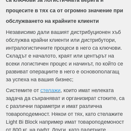
процесите в тях са от огромно значение при
обслужването на крайните клиенти
Независимо дали вашият дистрибуционен хъб
обслужва крайни клиенти или дистрибутори,
интралогистичните процеси в него са ключови.
Складът е началото, краят или центърът на
всеки логистичен процес и начинът, по който се
развиват операциите в него е основополагащ
за успеха на вашия бизнес;
Системите от
стелажи
, които имат нелеката
задача да съхраняват и организират стоките, са
с различни параметри и имат различна
товароподемност. Някои от тях, като стелажите
Light Bi Block например имат товароподемоност
от 800 кг. на рафт. Други, като палетните