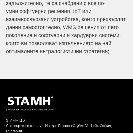
задължително, те са снабдени с все по-
умни софтуерни решения, IoT или
взаимносвързани устройства, които прехвърлят
данни самостоятелно, WMS решения от пето
поколение и софтуерни и хардуерни системи,
които ви позволяват изпълнението на най-
оптималните интралогистични стратегии;
STAMH LTD
Околовръстен път и ул. Йордан Бакалов-Стубел 31, 1404 София,
България