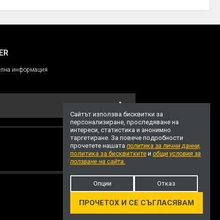
ER
ителнa информация
Сайтът използва бисквитки за
персонализиране, проследяване на
интереси, статистика и анонимно
таргетиране. За повече подробности
прочетете нашата
политика за лични данни,
политика за бисквитките
и
общи условия за
НАГОРЕ
ползване на сайта.
Опции
Отказ
Уеб дизайн и разработка
ivuWorks.com
ПРОЧЕТОХ И СЕ СЪГЛАСЯВАМ