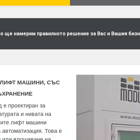
дно ще намерим правилното решение за Вас и Вашия биз
 ЛИФТ МАШИНИ, СЪС
ЪХРАНЕНИЕ
 е проектиран за
атурата и нивата на
лните лифт машини
 автоматизация. Това е
и или влошаване на