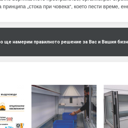
а принципа „стока при човека“, което пести време, ен
дно ще намерим правилното решение за Вас и Вашия биз