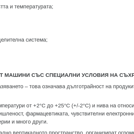
тта и температурата;
елителна система;
ФТ МАШИНИ СЪС СПЕЦИАЛНИ УСЛОВИЯ НА СЪХ
зяването – това означава дълготрайност на продуки
ператури от +2°C до +25°C (+/-2°C) и нива на отно
ишленост, фармацевтиката, чувствителни електронн
рии и много други.
лно вертикалното пространство, организират огромн