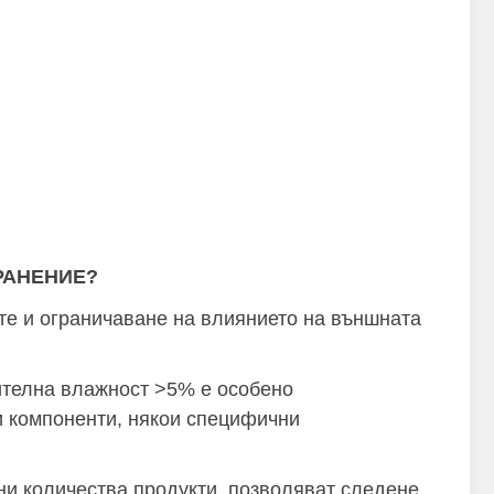
РАНЕНИЕ?
те и ограничаване на влиянието на външната
сителна влажност >5% е особено
и компоненти, някои специфични
и количества продукти, позволяват следене