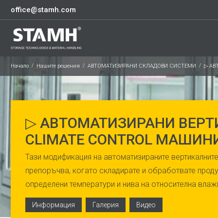
office@stamh.com
Начало
Нашите решения
АВТОМАТИЗИРАНИ СКЛАДОВИ СИСТЕМИ
▷ АВ
▷ АВТОМАТИЗИРАНИ ВЕР
CLIMATE CONTROL МАШИН
Тази модификация на автоматизираните вертикалнит
препоръчва, когато складирате и обработвате продук
определени температури и нива на относителна влаж
Информация
Галерия
Видео