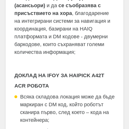
(асансьори)
и да
се съобразява с
присъствието на хора
, благодарение
на интегрирани системи за навигация и
координация, базирани на HAIQ
платформата и DM кодове - двумерни
баркодове, които съхраняват големи
количества информация;
ДОКЛАД НА IFOY ЗА HAIPICK A42T
ACR РОБОТА
Всяка складова локация може да бъде
маркиран с DM код, който роботът
сканира първо, след което – кода на
контейнера;