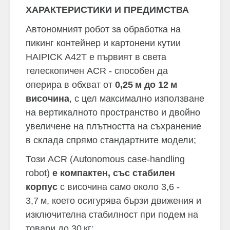
ХАРАКТЕРИСТИКИ И ПРЕДИМСТВА
Автономният робот за обработка на
пикинг контейнер и картонени кутии
HAIPICK A42T е първият в света
телескопичен ACR - способен да
оперира в обхват от
0,25
м
до 12
м
височина
, с цел максимално използване
на вертикалното пространство и двойно
увеличене на плътността на съхранение
в склада спрямо стандартните модели;
Този ACR (Autonomous case-handling
robot)
e компактен, със стабилен
корпус
с височина само около 3,6 -
3,7 м, което осигурява бързи движения и
изключителна стабилност при подем на
товари до 30 кг;