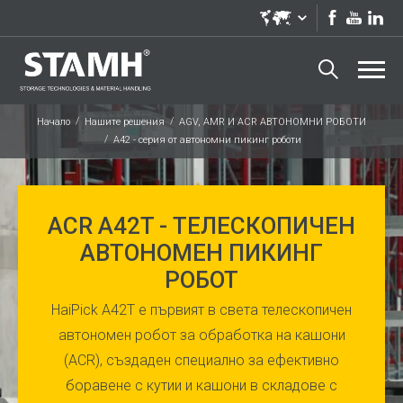
Начало
Нашите решения
AGV, AMR И ACR АВТОНОМНИ РОБОТИ
A42 - серия от автономни пикинг роботи
ACR A42T - ТЕЛЕСКОПИЧЕН
АВТОНОМЕН ПИКИНГ
РОБОТ
HaiPick A42T е първият в света телескопичен
автономен робот за обработка на кашони
(ACR), създаден специално за ефективно
боравене с кутии и кашони в складове с