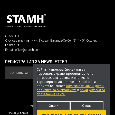
STAMH LTD
Околовръстен път и ул. Йордан Бакалов-Стубел 31, 1404 София,
България
E-mail:
office@stamh.com
РЕГИСТРАЦИЯ ЗА NEWSLETTER
Сайтът използва бисквитки за
ЗАПИШИ СЕ
персонализиране, проследяване на
интереси, статистика и анонимно
таргетиране. За повече подробности
прочетете нашата
политика за лични данни,
политика за бисквитките
и
общи условия за
ползване на сайта.
Опции
Отказ
2026 STAMH.com. Всички права запазени!
НАГОРЕ
Общи условия
Защита на личните данни
Политика за бисквитките