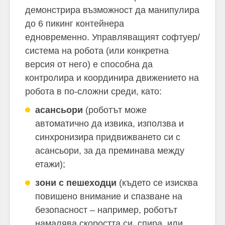
демонстрира възможност да манипулира
до 6 пикинг контейнера
едновременно.
Управляващият софтуер/
система на робота (или конкретна
версия от него) е способна да
контролира и координира движението на
робота в по-сложни среди, като:
асансьори
(роботът може
автоматично да извика, използва и
синхронизира придвижването си с
асансьори, за да преминава между
етажи);
зони с пешеходци
(където се изисква
повишено внимание и спазване на
безопасност – например, роботът
намалява скоростта си, спира, или