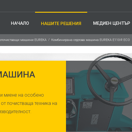
НАЧАЛО
МЕДИЕН ЦЕНТЪР
НАШИТЕ РЕШЕНИЯ
опочистващи машини EUREKA
Комбинирана седлова машина EUREKA E110-R ECO
 МАШИНА
 и миене на особено
 от почистваща техника на
изводителност.