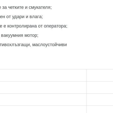
за четките и смукателя;
н от удари и влага;
е е контролирана от оператора;
 вакуумния мотор;
отивохлъзгащи, маслоустойчиви