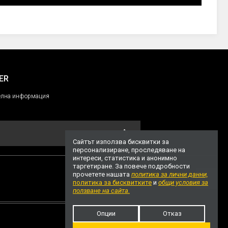
ER
ителнa информация
Сайтът използва бисквитки за
персонализиране, проследяване на
интереси, статистика и анонимно
таргетиране. За повече подробности
прочетете нашата
политика за лични данни,
политика за бисквитките
и
общи условия за
НАГОРЕ
ползване на сайта.
Опции
Отказ
Уеб дизайн и разработка
ivuWorks.com