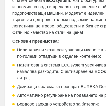
с патентованата
ECOsystem
, която осигурява
икономия на вода и препарат в сравнение с о
подопочистващи машини. Моделът е идеалeн 
търговски центрове, големи подземни паркинг
логистични центрове, обществени и бизнес сгр
Отлично качество на отлична цена!
Основни предимства:
Цилиндрични четки осигуряващи миене с въ
по-големи отпадъци в отделен контейнер;
Патентована система ECOsystem увеличава
намалява разходите. С активиране на ECOs
литрa;
Дозираща система за препарат EUREKA Dos
Автоматично регулиране на подаването на р
Бордово зарядно устройство за батерии;