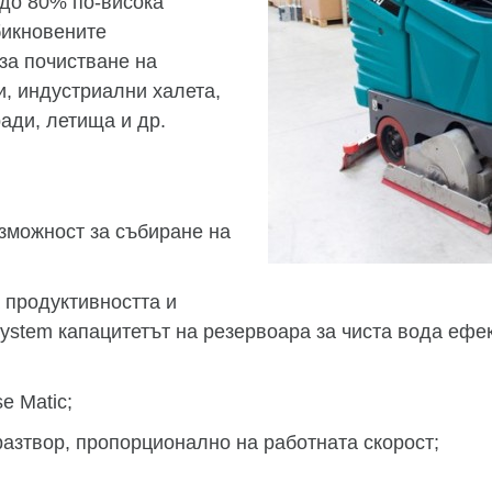
 до 80% по-висока
бикновените
за почистване на
и, индустриални халета,
ади, летища и др.
зможност за събиране на
 продуктивността и
ystem капацитетът на резервоара за чиста вода ефе
e Matic;
азтвор, пропорционално на работната скорост;