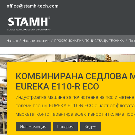
office@stamh-tech.com
Начало
Нашите решения
ПРОФЕСИОНАЛНА ПОЧИСТВАЩА ТЕХНИКА
Под
КОМБИНИРАНА СЕДЛОВА
EUREKA E110-R ECO
Индустриална машина за почистване на под и метене
големи площи. EUREKA E110-R ECO е част от флотата
марката, която гарантира ефективност и голяма про
Информация
Галерия
Видео