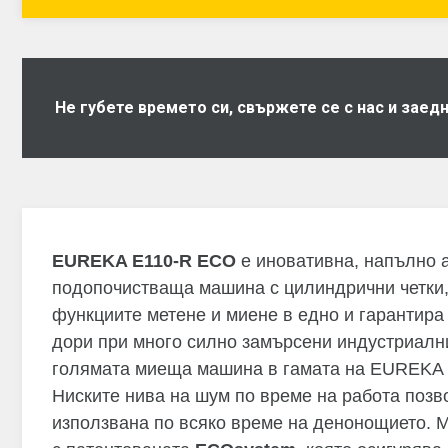
Не губете времето си, свържете се с нас и зае
EUREKA E110-R ECO
е иновативна, напълно 
подопочистваща машина с цилиндрични четки,
функциите метене и миене в едно и гарантира
дори при много силно замърсени индустриални
голямата миеща машина в гамата на EUREKA 
Ниските нива на шум по време на работа поз
използвана по всяко време на денонощието. 