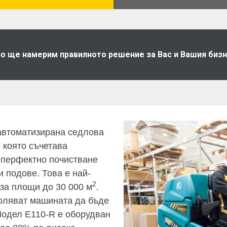
дно ще намерим правилното решение за Вас и Вашия биз
автоматизирана седлова
 която съчетава
 перфектно почистване
 подове. Това е най-
2
за площи до 30 000 м
.
воляват машината да бъде
Модел E110-R e оборудван