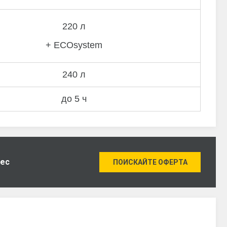
220 л
+ ECOsystem
240 л
до 5 ч
нес
ПОИСКАЙТЕ ОФЕРТА