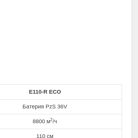
Е110-R ECO
Батерия PzS 36V
2
8800 м
/ч
110 см