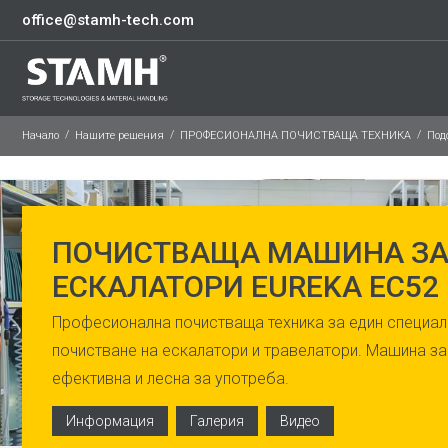
office@stamh-tech.com
Начало
Нашите решения
ПРОФЕСИОНАЛНА ПОЧИСТВАЩА ТЕХНИКА
Под
ПОЧИСТВАЩА МАШИНА З
ЕСКАЛАТОРИ EUREKA EC52
Професионална почистваща техника за един специал
почистване на ескалатори и травелатори. Машина за
ефективна и лесна за употреба.
Информация
Галерия
Видео