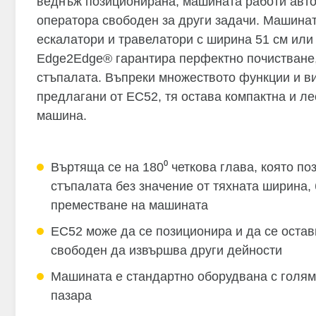
веднъж позиционирана, машината работи авто
оператора свободен за други задачи. Машина
ескалатори и травелатори с ширина 51 см или
Edge2Edge® гарантира перфектно почистване,
стъпалата. Въпреки множеството функции и ви
предлагани от EC52, тя остава компактна и л
машина.
Въртяща се на 180⁰ четкова глава, която по
стъпалата без значение от тяхната ширина,
преместване на машината
EC52 може да се позиционира и да се остав
свободен да извършва други дейности
Машината е стандартно оборудвана с голяма
пазара