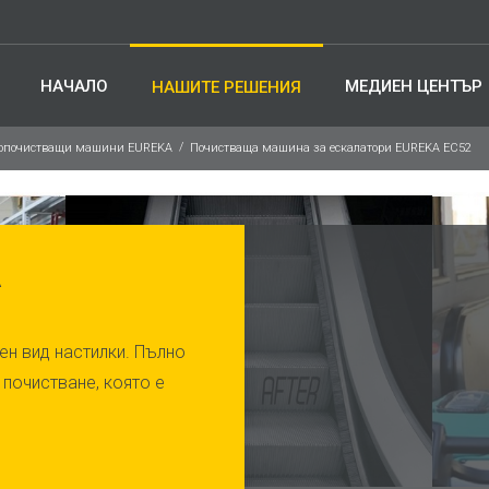
НАЧАЛО
МЕДИЕН ЦЕНТЪР
НАШИТЕ РЕШЕНИЯ
опочистващи машини EUREKA
Почистваща машина за ескалатори EUREKA EC52
А
ен вид настилки. Пълно
 почистване, която е