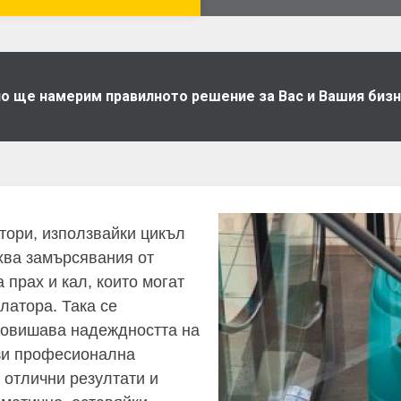
дно ще намерим правилното решение за Вас и Вашия биз
тори, използвайки цикъл
хва замърсявания от
 прах и кал, които могат
латора. Така се
 повишава надеждността на
ази професионална
 отлични резултати и