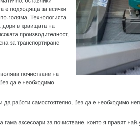
матично, оставяйки
та е подходяща за всички
 по-голяма. Технологията
 дори в краищата на
соката производителност,
есна за транспортиране
зволява почистване на
 без да е необходимо
и да работи самостоятелно, без да е необходимо неп
 гама аксесоари за почистване, които я правят на