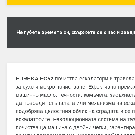
Не губете времето си, свържете се с нас и зае
EUREKA EC52
почиства ескалатори и травела
за сухо и мокро почистване. Ефективно према
машинно масло, течности, камъчета, засъхнала
да повредят стъпалата или механизма на еска
подобрява цялостния облик на сградата и се
ескалаторите. Революционната система на т
почистваща машина с двойни четки, гарантира