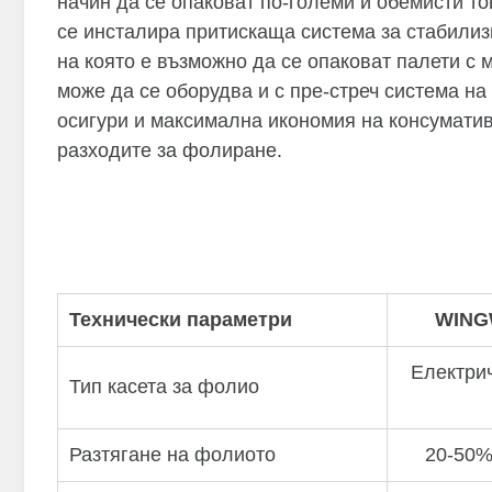
начин да се опаковат по-големи и обемисти то
се инсталира притискаща система за стабилиз
на която е възможно да се опаковат палети с 
може да се оборудва и с пре-стреч система на
осигури и максимална икономия на консумати
разходите за фолиране.
Технически параметри
WING
Електри
Тип касета за фолио
Разтягане на фолиото
20-50%