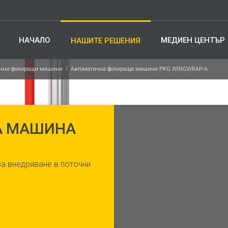
НАЧАЛО
МЕДИЕН ЦЕНТЪР
НАШИТЕ РЕШЕНИЯ
ични фолиращи машини
Автоматична фолираща машина PKG WINGWRAP-A
А МАШИНА
а внедряване в поточни