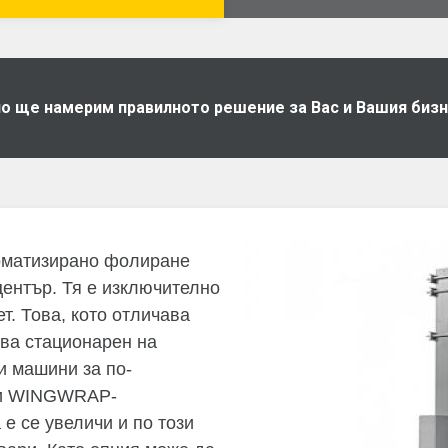
дно ще намерим правилното решение за Вас и Вашия биз
оматизирано фолиране
център. Тя е изключително
т. Това, кото отличава
ава стационарен на
и машини за по-
При WINGWRAP-
е се увеличи и по този