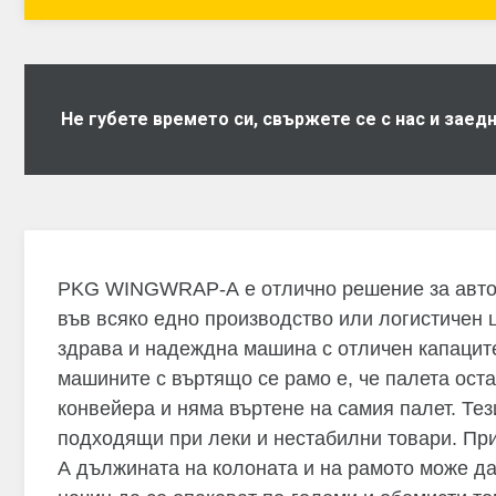
Не губете времето си, свържете се с нас и зае
PKG WINGWRAP-А е отлично решение за авт
във всяко едно производство или логистичен 
здрава и надеждна машина с отличен капаците
машините с въртящо се рамо е, че палета ост
конвейера и няма въртене на самия палет. Тез
подходящи при леки и нестабилни товари. 
А дължината на колоната и на рамото може да 