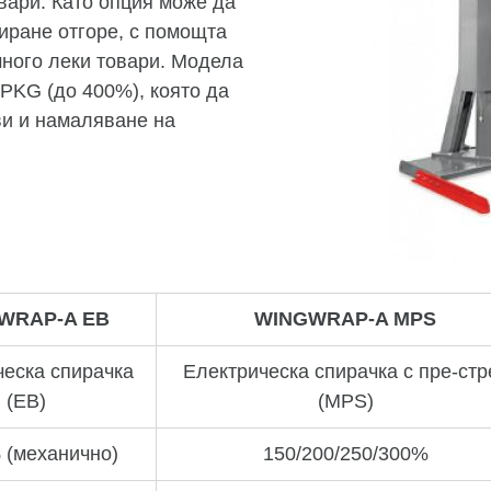
вари. Като опция може да
иране отгоре, с помощта
много леки товари. Модела
 PKG (до 400%), която да
ви и намаляване на
WRAP-A EB
WINGWRAP-A MPS
ческа спирачка
Електрическа спирачка с пре-стр
(ЕB)
(MPS)
 (механично)
150/200/250/300%