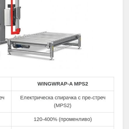
WINGWRAP-A MPS2
еч
Електрическа спирачка с пре-стреч
(MPS2)
120-400% (променливо)