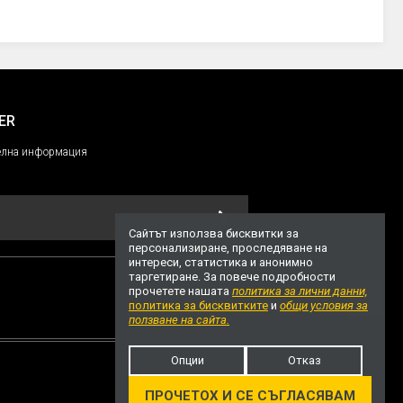
ER
ителнa информация
Сайтът използва бисквитки за
персонализиране, проследяване на
интереси, статистика и анонимно
таргетиране. За повече подробности
прочетете нашата
политика за лични данни,
политика за бисквитките
и
общи условия за
НАГОРЕ
ползване на сайта.
Опции
Отказ
Уеб дизайн и разработка
ivuWorks.com
ПРОЧЕТОХ И СЕ СЪГЛАСЯВАМ