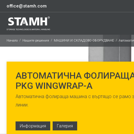
office@stamh.com
Начало
Нашите решения
МАШИНИ И СКЛАДОВО ОБОРУДВАНЕ
Автомат
АВТОМАТИЧНА ФОЛИРАЩ
PKG WINGWRAP-A
Автоматична фолираща машина с въртящо се рамо з
линии.
Информация
Галерия