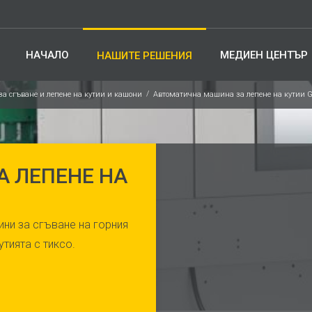
НАЧАЛО
МЕДИЕН ЦЕНТЪР
НАШИТЕ РЕШЕНИЯ
а сгъване и лепене на кутии и кашони
Автоматична машина за лепене на кутии G
 ЛЕПЕНЕ НА
и за сгъване на горния
утията с тиксо.