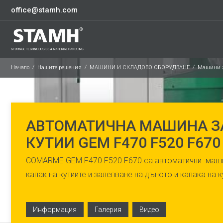
office@stamh.com
Начало
Нашите решения
МАШИНИ И СКЛАДОВО ОБОРУДВАНЕ
Машини з
АВТОМАТИЧНА МАШИНА ЗА
КУТИИ GEM F470 F520 F670
COMARME GEM F470 F520 F670 са автоматични машин
капак на кутиите и залепване на дъното и капака на к
Информация
Галерия
Видео