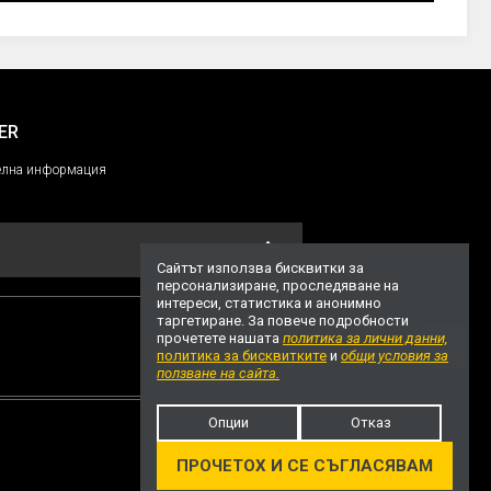
ER
ителнa информация
Сайтът използва бисквитки за
персонализиране, проследяване на
интереси, статистика и анонимно
таргетиране. За повече подробности
прочетете нашата
политика за лични данни,
политика за бисквитките
и
общи условия за
НАГОРЕ
ползване на сайта.
Опции
Отказ
Уеб дизайн и разработка
ivuWorks.com
ПРОЧЕТОХ И СЕ СЪГЛАСЯВАМ