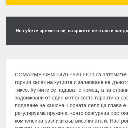
Не губете времето си, свържете се с нас и зае
COMARME GEM F470 F520 F670 са автоматичн
горния капак на кутиите и залепване на дъното
тиксо. Кутиите се подават с помощта на стран
задвижвани от един мотор което гарантира р
подаване на кашона. Горната лепяща глава е 
регулируема пружина, която осигурява постоян
компенсира разлики във височината й. Настро