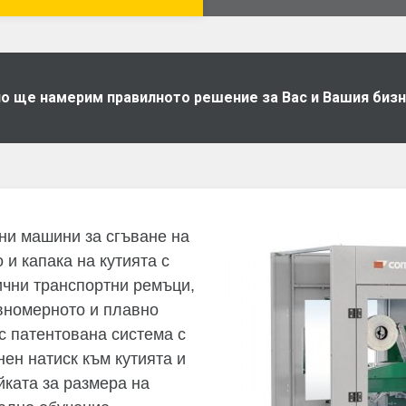
дно ще намерим правилното решение за Вас и Вашия биз
и машини за сгъване на
 и капака на кутията с
ични транспортни ремъци,
авномерното и плавно
с патентована система с
ен натиск към кутията и
йката за размера на