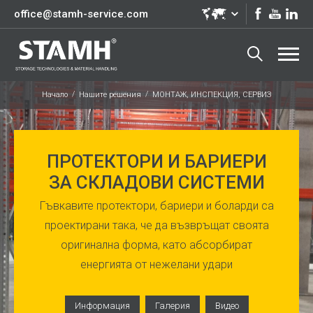
office@stamh-service.com
Начало
Нашите решения
МОНТАЖ, ИНСПЕКЦИЯ, СЕРВИЗ
ПРОТЕКТОРИ И БАРИЕРИ
ЗА СКЛАДОВИ СИСТЕМИ
Гъвкавите протектори, бариери и боларди са
проектирани така, че да възвръщат своята
оригинална форма, като абсорбират
енергията от нежелани удари
Информация
Галерия
Видео