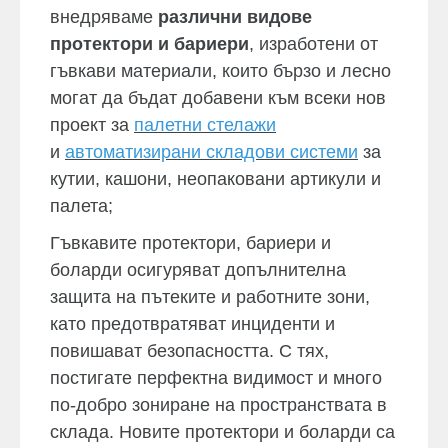
внедряваме
различни видове
протектори и бариери
, изработени от
гъвкави материали, които бързо и лесно
могат да бъдат добавени към всеки нов
проект за
палетни стелажи
и
автоматизирани складови системи
за
кутии, кашони, неопаковани артикули и
палета;
Гъвкавите протектори, бариери и
боларди осигуряват допълнителна
защита на пътеките и работните зони,
като предотвратяват инциденти и
повишават безопасността. С тях,
постигате перфектна видимост и много
по-добро зониране на пространствата в
склада. Новите протектори и боларди са