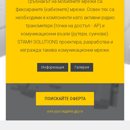
Гръбнакът на мобилните мрежи са
фиксираните (кабелните) мрежи. Освен тях са
необходими и компоненти като активни радио
трансмитери (точки на достъп - АР) и
комуникационни възли (рутери, суичове).
STAMH SOLUTIONS проектира, разработва и
изгражда такива комуникационни мрежи.
Информация
Галерия
ПОИСКАЙТЕ ОФЕРТА
или разгледайте други