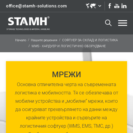
office@stamh-solutions.com
Начало
Нашите решения
СОФТУЕР ЗА СКЛАД И ЛОГИСТИКА
WMS - ХАРДУЕР И ЛОГИСТИЧНО ОБОРУДВАНЕ
МРЕЖИ
Основна отличителна черта на съвременната
логистика е мобилността. Тя се обезпечава от
мобилни устройства и „мобилни“ мрежи, които
да осигуряват прехвърлянето на данни между
крайните устройства и сървърите на
логистичния софтуер (WMS, EMS, ТМС, др.)