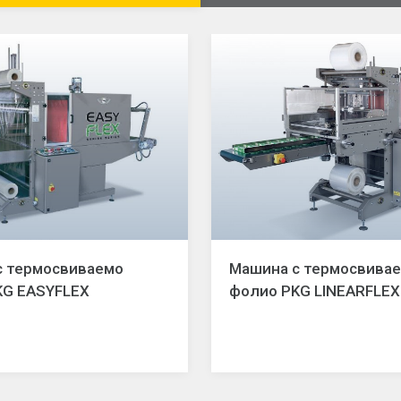
с термосвиваемо
Машина с термосвива
KG EASYFLEX
фолио PKG LINEARFLEX