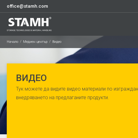
office@stamh.com
Начало
Медиен център
Видео
ВИДЕО
Тук можете да видите видео материали по изграждан
внедряването на предлаганите продукти.