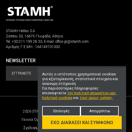
STAMH Hellas S.A
Ζέππου 33, 16675 Γλυφάδα, Αθήνα.
Tel:
+30 211 199 28 33
; E-mail:
office.gr@stamh.com
Aριθμός Γ.Ε.ΜΗ.: 164149701000
NEWSLETTER
ΕΓΓΡΑΦΕΊΤΕ
Αυτός ο ιστότοπος χρησιμοποιεί cookies
για εξατομίκευση, στατιστικά στοιχεία και
ανώνυμη στόχευση.
Για περισσότερες πληροφορίες
επισκεφτείτε
την πολιτική απορρήτου μας
,
πολιτική cookies
και
τους όρους χρήσης.
Επιλογές
Απορρίπτω
2026 STAMH.com. Ολα τα δικαιώματα διατηρούνται!
UP
Γενικοί Όροι
Πολιτική Απορρήτου
Πολιτική Cookies
ΈΧΩ ΔΙΑΒΆΣΕΙ ΚΑΙ ΣΥΜΦΩΝΏ
Σχεδιασμός και ανάπτυξη ιστοσελίδων
ivuWorks.com