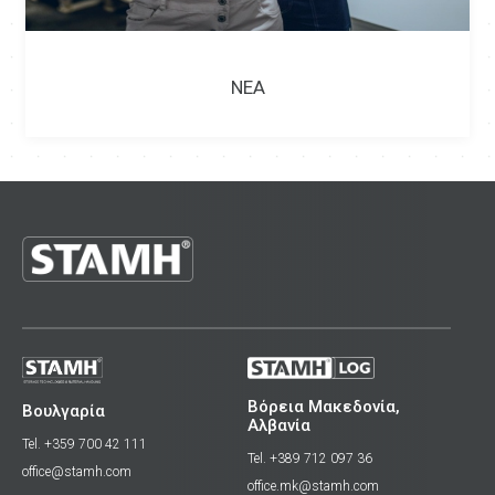
ΝΈΑ
Βόρεια Μακεδονία,
Βουλγαρία
Αλβανία
Tel. +359 700 42 111
Tel. +389 712 097 36
office@stamh.com
office.mk@stamh.com