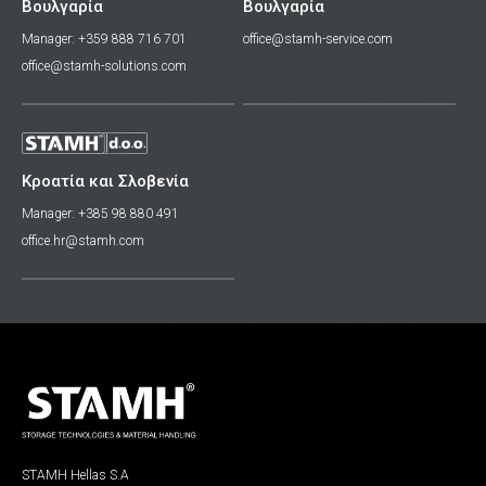
Βουλγαρία
Βουλγαρία
Manager: +359 888 716 701
office@stamh-service.com
office@stamh-solutions.com
Κροατία και Σλοβενία
Manager: +385 98 880 491
office.hr@stamh.com
STAMH Hellas S.A