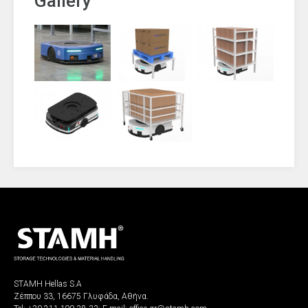
Gallery
STAMH Hellas S.A
Ζέππου 33, 16675 Γλυφάδα, Αθήνα.