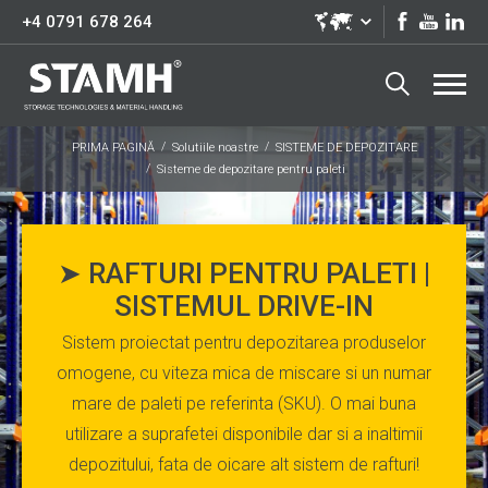
+4 0791 678 264
PRIMA PAGINĂ
Solutiile noastre
SISTEME DE DEPOZITARE
Sisteme de depozitare pentru paleti
➤ RAFTURI PENTRU PALETI |
SISTEMUL DRIVE-IN
Sistem proiectat pentru depozitarea produselor
omogene, cu viteza mica de miscare si un numar
mare de paleti pe referinta (SKU). O mai buna
utilizare a suprafetei disponibile dar si a inaltimii
depozitului, fata de oicare alt sistem de rafturi!