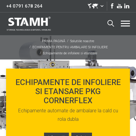
+4 0791 678 264
PRIMA PAGINĂ
Solutiile noastre
ECHIPAMENTE PENTRU AMBALARE SI INFOLIERE
Echipamente de infoliere si etansare
ECHIPAMENTE DE INFOLIERE
SI ETANSARE PKG
CORNERFLEX
Echipamente automate de ambalare la cald cu
rola dubla