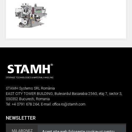
STAMH Systems SRL România
EAST CITY TOWER BUILDING, Bulevardul Basarabia 256G, etaj 7, sector 3,
030352 Bucuresti, Romania
Tel:
+4 0791 678 264
; E-mail:
office.ro@stamh.com
NEWSLETTER
MA ABONEZ
Acest site web folosește cookie-uri pentru