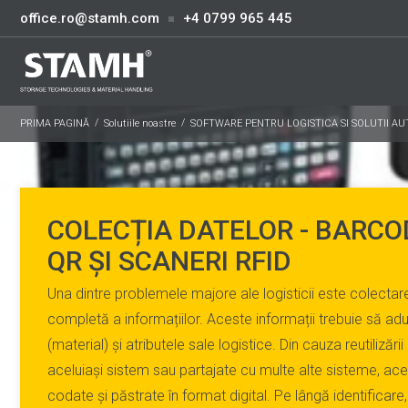
office.ro@stamh.com
+4 0799 965 445
PRIMA PAGINĂ
Solutiile noastre
SOFTWARE PENTRU LOGISTICA SI SOLUTII A
COLECȚIA DATELOR - BARCO
QR ȘI SCANERI RFID
Una dintre problemele majore ale logisticii este colectar
completă a informațiilor. Aceste informații trebuie să a
(material) și atributele sale logistice. Din cauza reutilizării
aceluiași sistem sau partajate cu multe alte sisteme, aces
codate și păstrate în format digital. Pe lângă identificar