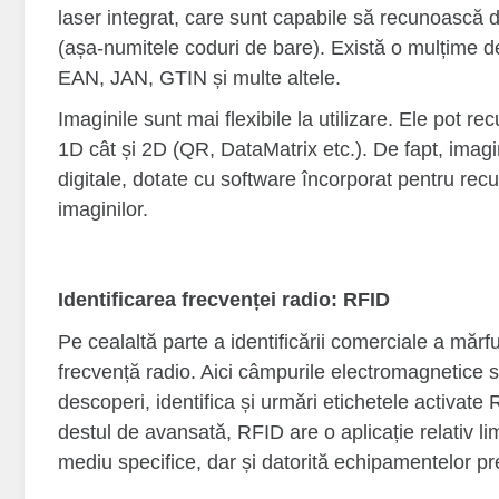
laser integrat, care sunt capabile să recunoască
(așa-numitele coduri de bare). Există o mulțime
EAN, JAN, GTIN și multe altele.
Imaginile sunt mai flexibile la utilizare. Ele pot rec
1D cât și 2D (QR, DataMatrix etc.). De fapt, imag
digitale, dotate cu software încorporat pentru rec
imaginilor.
Identificarea frecvenței radio: RFID
Pe cealaltă parte a identificării comerciale a mărfur
frecvență radio. Aici câmpurile electromagnetice su
descoperi, identifica și urmări etichetele activate
destul de avansată, RFID are o aplicație relativ li
mediu specifice, dar și datorită echipamentelor pr