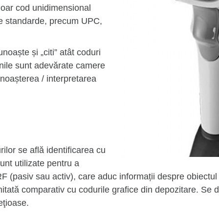
 doar cod unidimensional
 de standarde, precum UPC,
unoaște și „citi” atât coduri
inile sunt adevărate camere
unoașterea / interpretarea
ilor se află identificarea cu
nt utilizate pentru a
 RF (pasiv sau activ), care aduc informații despre obiectu
mitată comparativ cu codurile grafice din depozitare. Se d
eţioase.