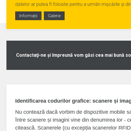
datelor ar putea fi folosite pentru a urmări mișcările și dire
Informații
Galerie
Contactaţi-ne şi împreună vom găsi cea mai bună so
Identificarea codurilor grafice: scanere și imag
Nu contează dacă vorbim de dispozitive mobile sau
între scanere și imagini vine din denumirea lor - c
citească. Scanerele (cu excepția scanerelor RFID)