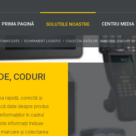
PRIMA PAGINĂ
CENTRU MEDIA
SOLUTIILE NOASTRE
UTOMATIZATE
ECHIPAMENT LOGISTIC
COLECȚIA DATELOR - BARCODE, CODURI QR 
DE, CODURI
ea rapidă, corectă și
ducă date despre produs
 informațiilor în cadrul
te informații trebuie
e, marcare și colectarea