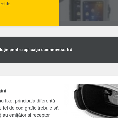
cțiile.
luţie pentru aplicaţia dumneavoastră.
ini
 fixe, principala diferență
e fel de cod grafic trebuie să
 au emițător și receptor