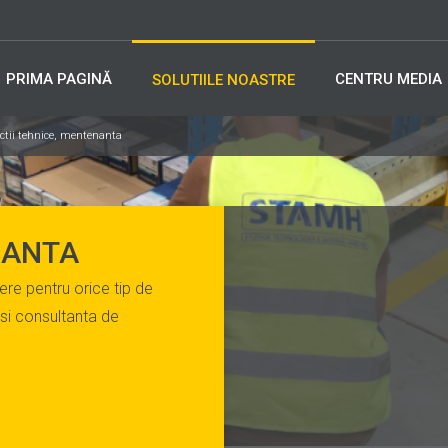
PRIMA PAGINĂ
CENTRU MEDIA
SOLUTIILE NOASTRE
ctii tehnice, mentenanta
NANTA
rere pentru orice tip de
i si consultanta de