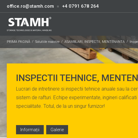
office.ro@stamh.com
+4 0791 678 264
PRIMA PAGINĂ
Solutiile noastre
ASAMBLARI, INSPECTII, MENTENANTA
Inspe
INSPECTII TEHNICE, MENTE
Lucrari de intretinere si inspectii tehnice anuale sau la ce
sistem de rafturi. Echipe experimentate, ingineri calificat
specialitate. Totul, de la un singur furnizor!
Informații
Galerie