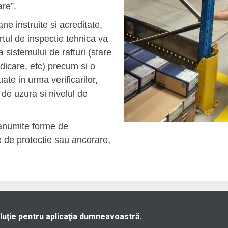
are”.
ne instruite si acreditate,
rtul de inspectie tehnica va
a sistemului de rafturi (stare
idicare, etc) precum si o
te in urma verificarilor,
l de uzura si nivelul de
 anumite forme de
e de protectie sau ancorare,
luţie pentru aplicaţia dumneavoastră.