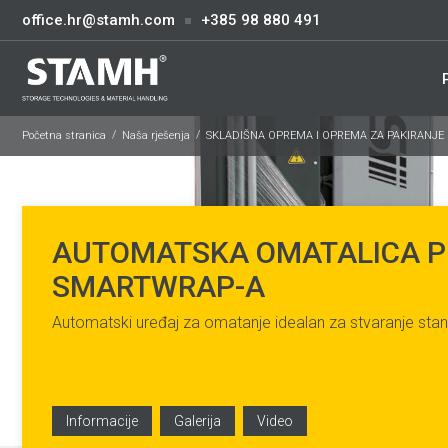
office.hr@stamh.com
+385 98 880 491
Početna stranica
Naša rješenja
SKLADIŠNA OPREMA I OPREMA ZA PAKIRANJE
AUTOMATSKA OMATALICA 
SMARTWRAP-A
Automatski uređaj za omatanje idealan za stvaranje stan
Informacije
Galerija
Video