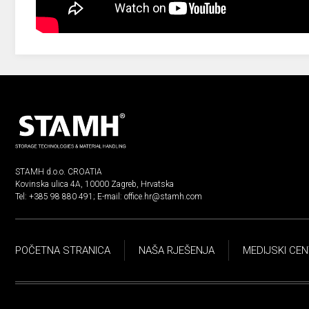
STAMH d.o.o. CROATIA
Kovinska ulica 4A, 10000 Zagreb, Hrvatska
Tel:
+385 98 880 491
; E-mail:
office.hr@stamh.com
POČETNA STRANICA
NAŠA RJEŠENJA
MEDIJSKI CE