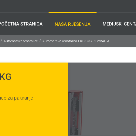
POČETNA STRANICA
MEDIJSKI CEN
NAŠA RJEŠENJA
Automatske omatalice
Automatska omatalica PKG SMARTWRAP-A
PKG
ice za pakiranje